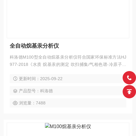
全自动烷基汞分析仪
科洛德M100型全自动烷基汞分析仪符合国家环保标准方法HJ
977-2018《水质 烷基汞的测定 吹扫捕集/气相色谱-冷原子荧
光光谱光》，检测过程稳定高效，n克级的检出极限，切实达
更新时间：2025-09-22
到用户的需要，土壤和沉积物中的甲基汞和乙基汞的测定也同
样稳定准确。
产品型号：科洛德
浏览量：7488